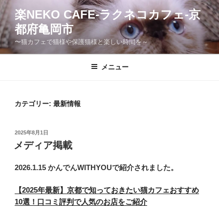
コ
楽NEKO CAFE-ラクネコカフェ-京
ン
都府亀岡市
テ
ン
〜猫カフェで猫様や保護猫様と楽しい時間を～
ツ
へ
メニュー
ス
キ
ッ
カテゴリー:
最新情報
プ
投
2025年8月1日
稿
メディア掲載
日:
2026.1.15 かんでんWITHYOUで紹介されました。
【2025年最新】京都で知っておきたい猫カフェおすすめ
10選！口コミ評判で人気のお店をご紹介