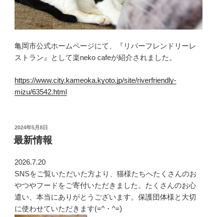
亀岡市公式ホームページにて、『リバーフレンドリーレ
ストラン』として楽neko cafeが紹介されました。
https://www.city.kameoka.kyoto.jp/site/riverfriendly-
mizu/63542.html
投
2024年5月8日
稿
最新情報
日:
2026.7.20
SNSをご覧いただいた方より、猫様たちへたくさんのお
やつやフードをご寄付いただきました。たくさんのお心
遣い、本当にありがとうございます。保護団体様と大切
に使わせていただきます(=^・^=)