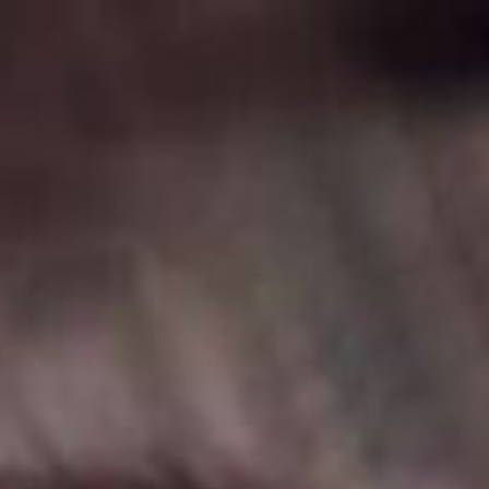
コ
ン
テ
ン
ツ
へ
ス
キ
ッ
プ